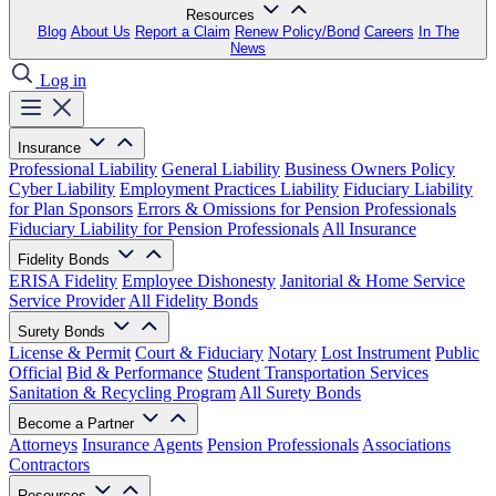
Resources
Blog
About Us
Report a Claim
Renew Policy/Bond
Careers
In The
News
Log in
Insurance
Professional Liability
General Liability
Business Owners Policy
Cyber Liability
Employment Practices Liability
Fiduciary Liability
for Plan Sponsors
Errors & Omissions for Pension Professionals
Fiduciary Liability for Pension Professionals
All Insurance
Fidelity Bonds
ERISA Fidelity
Employee Dishonesty
Janitorial & Home Service
Service Provider
All Fidelity Bonds
Surety Bonds
License & Permit
Court & Fiduciary
Notary
Lost Instrument
Public
Official
Bid & Performance
Student Transportation Services
Sanitation & Recycling Program
All Surety Bonds
Become a Partner
Attorneys
Insurance Agents
Pension Professionals
Associations
Contractors
Resources