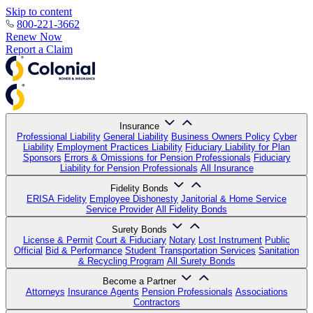
Skip to content
800-221-3662
Renew Now
Report a Claim
Insurance
Professional Liability
General Liability
Business Owners Policy
Cyber
Liability
Employment Practices Liability
Fiduciary Liability for Plan
Sponsors
Errors & Omissions for Pension Professionals
Fiduciary
Liability for Pension Professionals
All Insurance
Fidelity Bonds
ERISA Fidelity
Employee Dishonesty
Janitorial & Home Service
Service Provider
All Fidelity Bonds
Surety Bonds
License & Permit
Court & Fiduciary
Notary
Lost Instrument
Public
Official
Bid & Performance
Student Transportation Services
Sanitation
& Recycling Program
All Surety Bonds
Become a Partner
Attorneys
Insurance Agents
Pension Professionals
Associations
Contractors