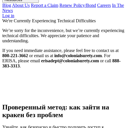
Blog
About Us
Report a Claim
Renew Policy/Bond
Careers
In The
News
Log in
We're Currently Experiencing Technical Difficulties
We’re sorry for the inconvenience, but we’re currently experiencing
technical difficulties. We appreciate your patience and
understanding.
If you need immediate assistance, please feel free to contact us at
800-221-3662
or email us at
info@colonialsurety.com
. For
ERISA, please email
erisadept@colonialsurety.com
or call
888-
383-3313
.
Проверенный метод: как зайти на
кракен без проблем
Узнайте, как безопасно и быстро получить доступ к