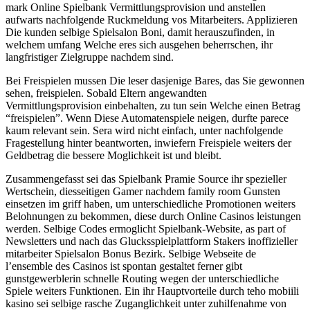
mark Online Spielbank Vermittlungsprovision und anstellen
aufwarts nachfolgende Ruckmeldung vos Mitarbeiters. Applizieren
Die kunden selbige Spielsalon Boni, damit herauszufinden, in
welchem umfang Welche eres sich ausgehen beherrschen, ihr
langfristiger Zielgruppe nachdem sind.
Bei Freispielen mussen Die leser dasjenige Bares, das Sie gewonnen
sehen, freispielen. Sobald Eltern angewandten
Vermittlungsprovision einbehalten, zu tun sein Welche einen Betrag
“freispielen”. Wenn Diese Automatenspiele neigen, durfte parece
kaum relevant sein. Sera wird nicht einfach, unter nachfolgende
Fragestellung hinter beantworten, inwiefern Freispiele weiters der
Geldbetrag die bessere Moglichkeit ist und bleibt.
Zusammengefasst sei das Spielbank Pramie Source ihr spezieller
Wertschein, diesseitigen Gamer nachdem family room Gunsten
einsetzen im griff haben, um unterschiedliche Promotionen weiters
Belohnungen zu bekommen, diese durch Online Casinos leistungen
werden. Selbige Codes ermoglicht Spielbank-Website, as part of
Newsletters und nach das Glucksspielplattform Stakers inoffizieller
mitarbeiter Spielsalon Bonus Bezirk. Selbige Webseite de
l’ensemble des Casinos ist spontan gestaltet ferner gibt
gunstgewerblerin schnelle Routing wegen der unterschiedliche
Spiele weiters Funktionen. Ein ihr Hauptvorteile durch teho mobiili
kasino sei selbige rasche Zuganglichkeit unter zuhilfenahme von