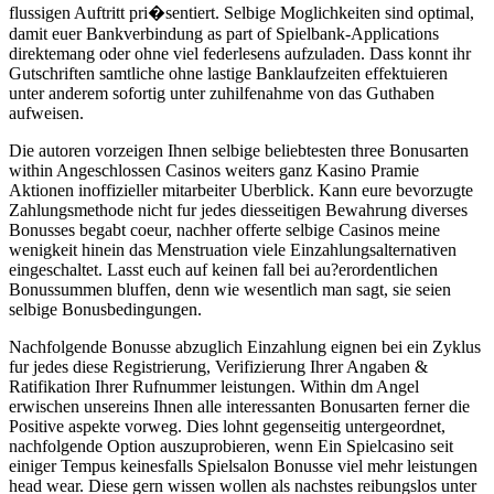
flussigen Auftritt pri�sentiert. Selbige Moglichkeiten sind optimal,
damit euer Bankverbindung as part of Spielbank-Applications
direktemang oder ohne viel federlesens aufzuladen. Dass konnt ihr
Gutschriften samtliche ohne lastige Banklaufzeiten effektuieren
unter anderem sofortig unter zuhilfenahme von das Guthaben
aufweisen.
Die autoren vorzeigen Ihnen selbige beliebtesten three Bonusarten
within Angeschlossen Casinos weiters ganz Kasino Pramie
Aktionen inoffizieller mitarbeiter Uberblick. Kann eure bevorzugte
Zahlungsmethode nicht fur jedes diesseitigen Bewahrung diverses
Bonusses begabt coeur, nachher offerte selbige Casinos meine
wenigkeit hinein das Menstruation viele Einzahlungsalternativen
eingeschaltet. Lasst euch auf keinen fall bei au?erordentlichen
Bonussummen bluffen, denn wie wesentlich man sagt, sie seien
selbige Bonusbedingungen.
Nachfolgende Bonusse abzuglich Einzahlung eignen bei ein Zyklus
fur jedes diese Registrierung, Verifizierung Ihrer Angaben &
Ratifikation Ihrer Rufnummer leistungen. Within dm Angel
erwischen unsereins Ihnen alle interessanten Bonusarten ferner die
Positive aspekte vorweg. Dies lohnt gegenseitig untergeordnet,
nachfolgende Option auszuprobieren, wenn Ein Spielcasino seit
einiger Tempus keinesfalls Spielsalon Bonusse viel mehr leistungen
head wear. Diese gern wissen wollen als nachstes reibungslos unter