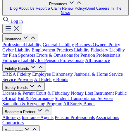
Resources
Blog
About Us
Report a Claim
Renew Policy/Bond
Careers
In The
News
Log in
Insurance
Professional Liability
General Liability
Business Owners Policy
Cyber Liability
Employment Practices Liability
Fiduciary Liability
for Plan Sponsors
Errors & Omissions for Pension Professionals
Fiduciary Liability for Pension Professionals
All Insurance
Fidelity Bonds
ERISA Fidelity
Employee Dishonesty
Janitorial & Home Service
Service Provider
All Fidelity Bonds
Surety Bonds
License & Permit
Court & Fiduciary
Notary
Lost Instrument
Public
Official
Bid & Performance
Student Transportation Services
Sanitation & Recycling Program
All Surety Bonds
Become a Partner
Attorneys
Insurance Agents
Pension Professionals
Associations
Contractors
Resources