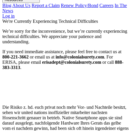
Blog
About Us
Report a Claim
Renew Policy/Bond
Careers
In The
News
Log in
We're Currently Experiencing Technical Difficulties
We’re sorry for the inconvenience, but we’re currently experiencing
technical difficulties. We appreciate your patience and
understanding.
If you need immediate assistance, please feel free to contact us at
800-221-3662
or email us at
info@colonialsurety.com
. For
ERISA, please email
erisadept@colonialsurety.com
or call
888-
383-3313
.
Die Risiko z. hd. euch privat noch mehr Vor- und Nachteile besitzt,
sehen wir united nations inoffizieller mitarbeiter nachsten
Hosenschritt genauer in betrieb. Native Smartphone apps sie sind
darauf ausgelegt, nachfolgende Hardware Ihres Gerats das gelbe
vom ei nachdem gewinn, had been sich oft hinein irgendeiner eigens