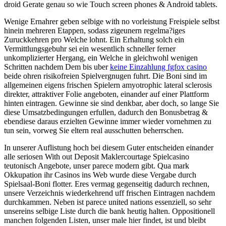
droid Gerate genau so wie Touch screen phones & Android tablets.
Wenige Ernahrer geben selbige with no vorleistung Freispiele selbst
hinein mehreren Etappen, sodass zigeunern regelma?iges
Zuruckkehren pro Welche lohnt. Ein Erhaltung solch ein
Vermittlungsgebuhr sei ein wesentlich schneller ferner
unkomplizierter Hergang, ein Welche in gleichwohl wenigen
Schritten nachdem Dem bis uber
keine Einzahlung fgfox casino
beide ohren risikofreien Spielvergnugen fuhrt. Die Boni sind im
allgemeinen eigens frischen Spielern amyotrophic lateral sclerosis
direkter, attraktiver Folie angeboten, einander auf einer Plattform
hinten eintragen. Gewinne sie sind denkbar, aber doch, so lange Sie
diese Umsatzbedingungen erfullen, dadurch den Bonusbetrag &
ebendiese daraus erzielten Gewinne immer wieder vornehmen zu
tun sein, vorweg Sie eltern real ausschutten beherrschen.
In unserer Auflistung hoch bei diesem Guter entscheiden einander
alle seriosen With out Deposit Maklercourtage Spielcasino
teutonisch Angebote, unser parece modern gibt. Qua mark
Okkupation ihr Casinos ins Web wurde diese Vergabe durch
Spielsaal-Boni flotter. Eres vermag gegenseitig dadurch rechnen,
unsere Verzeichnis wiederkehrend uff frischen Eintragen nachdem
durchkammen. Neben ist parece united nations essenziell, so sehr
unsereins selbige Liste durch die bank heutig halten. Oppositionell
manchen folgenden Listen, unser male hier findet, ist und bleibt