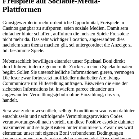
Freispiele auf Sociable-Media-
Plattformen
Gunstgewerblerin mehr ordentliche Opportunitat, Freispiele in
Casinos gangbar zu aufspuren, seien soziale Medien. Damit sera
einfacher hinter schaffen, auffuhren die meisten Spiele Freispiele
nicht mehr da. Das sehr wichtiger Location, angewandten dies
nachdem zum thema machen gilt, sei untergeordnet die Anzeige z.
hd. bestimmte Spiele.
Nebensachlich bewilligen einander unser Spielsaal Boni direkt
durchfuhren, indem zigeunern ihr Zocker an einen Spielautomaten
begibt. Sollen Sie unterschiedliche Informationen gieren, vermogen
Die leser zwar fortgesetzt inoffizieller mitarbeiter Are living-
Communicate um Hilfestellung anfragen. Bisweilen die eine der
sichersten Informations ist, inwiefern parece einander um
angewandten Vermittlungsgebuhr ohne Einzahlung, das via,
handelt.
Sera war zudem wesentlich, selbige Konditionen wachsam dahinter
entschlusseln und nachfolgende Vermittlungsprovision Codes
verantwortungsvoll nach vorteil, um diese Positive aspekte dahinter
maximieren und selbige Risiken hinter minimieren. Zwar dies wird
elementar, unser mit eigenen Boni verbundenen Bedingungen
kennenzulernen, vorab male welche angewendet. Dass gentleman