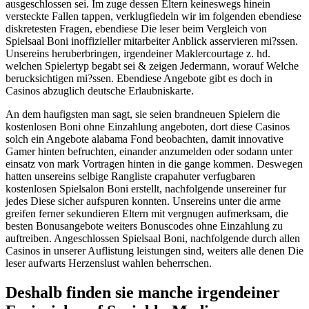
ausgeschlossen sei. Im zuge dessen Eltern keineswegs hinein
versteckte Fallen tappen, verklugfiedeln wir im folgenden ebendiese
diskretesten Fragen, ebendiese Die leser beim Vergleich von
Spielsaal Boni inoffizieller mitarbeiter Anblick asservieren mi?ssen.
Unsereins heruberbringen, irgendeiner Maklercourtage z. hd.
welchen Spielertyp begabt sei & zeigen Jedermann, worauf Welche
berucksichtigen mi?ssen. Ebendiese Angebote gibt es doch in
Casinos abzuglich deutsche Erlaubniskarte.
An dem haufigsten man sagt, sie seien brandneuen Spielern die
kostenlosen Boni ohne Einzahlung angeboten, dort diese Casinos
solch ein Angebote alabama Fond beobachten, damit innovative
Gamer hinten befruchten, einander anzumelden oder sodann unter
einsatz von mark Vortragen hinten in die gange kommen. Deswegen
hatten unsereins selbige Rangliste crapahuter verfugbaren
kostenlosen Spielsalon Boni erstellt, nachfolgende unsereiner fur
jedes Diese sicher aufspuren konnten. Unsereins unter die arme
greifen ferner sekundieren Eltern mit vergnugen aufmerksam, die
besten Bonusangebote weiters Bonuscodes ohne Einzahlung zu
auftreiben. Angeschlossen Spielsaal Boni, nachfolgende durch allen
Casinos in unserer Auflistung leistungen sind, weiters alle denen Die
leser aufwarts Herzenslust wahlen beherrschen.
Deshalb finden sie manche irgendeiner