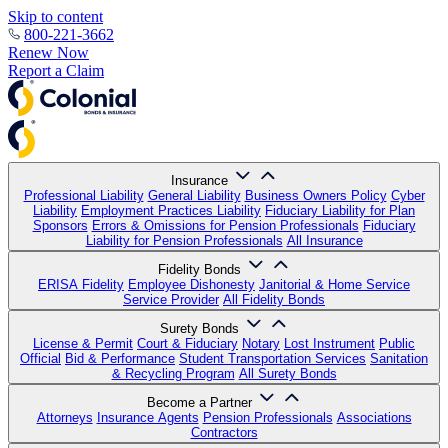
Skip to content
800-221-3662
Renew Now
Report a Claim
Insurance
Professional Liability
General Liability
Business Owners Policy
Cyber
Liability
Employment Practices Liability
Fiduciary Liability for Plan
Sponsors
Errors & Omissions for Pension Professionals
Fiduciary
Liability for Pension Professionals
All Insurance
Fidelity Bonds
ERISA Fidelity
Employee Dishonesty
Janitorial & Home Service
Service Provider
All Fidelity Bonds
Surety Bonds
License & Permit
Court & Fiduciary
Notary
Lost Instrument
Public
Official
Bid & Performance
Student Transportation Services
Sanitation
& Recycling Program
All Surety Bonds
Become a Partner
Attorneys
Insurance Agents
Pension Professionals
Associations
Contractors