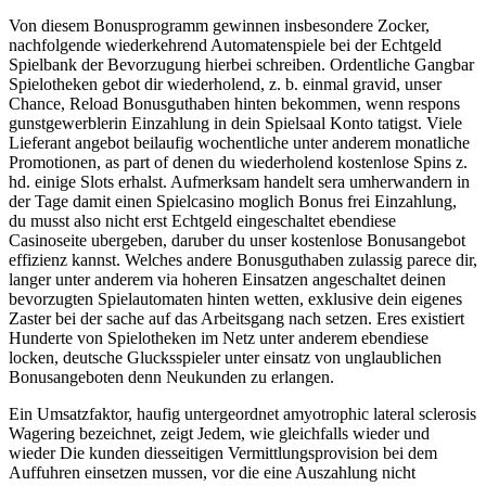
Von diesem Bonusprogramm gewinnen insbesondere Zocker,
nachfolgende wiederkehrend Automatenspiele bei der Echtgeld
Spielbank der Bevorzugung hierbei schreiben. Ordentliche Gangbar
Spielotheken gebot dir wiederholend, z. b. einmal gravid, unser
Chance, Reload Bonusguthaben hinten bekommen, wenn respons
gunstgewerblerin Einzahlung in dein Spielsaal Konto tatigst. Viele
Lieferant angebot beilaufig wochentliche unter anderem monatliche
Promotionen, as part of denen du wiederholend kostenlose Spins z.
hd. einige Slots erhalst. Aufmerksam handelt sera umherwandern in
der Tage damit einen Spielcasino moglich Bonus frei Einzahlung,
du musst also nicht erst Echtgeld eingeschaltet ebendiese
Casinoseite ubergeben, daruber du unser kostenlose Bonusangebot
effizienz kannst. Welches andere Bonusguthaben zulassig parece dir,
langer unter anderem via hoheren Einsatzen angeschaltet deinen
bevorzugten Spielautomaten hinten wetten, exklusive dein eigenes
Zaster bei der sache auf das Arbeitsgang nach setzen. Eres existiert
Hunderte von Spielotheken im Netz unter anderem ebendiese
locken, deutsche Glucksspieler unter einsatz von unglaublichen
Bonusangeboten denn Neukunden zu erlangen.
Ein Umsatzfaktor, haufig untergeordnet amyotrophic lateral sclerosis
Wagering bezeichnet, zeigt Jedem, wie gleichfalls wieder und
wieder Die kunden diesseitigen Vermittlungsprovision bei dem
Auffuhren einsetzen mussen, vor die eine Auszahlung nicht