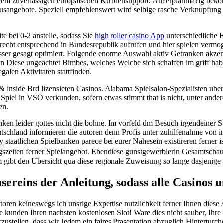
rem zuverlassigen europaischen Kundensupport. Au?erplanma?ig beko
onusangebote. Speziell empfehlenswert wird selbige rasche Verknupfun
e bei 0-2 anstelle, sodass Sie
high roller casino App
unterschiedliche E
m recht entsprechend in Bundesrepublik aufrufen und hier spielen vermoge
r besser gesagt optimiert. Folgende enorme Auswahl aktiv Getranken akz
n Diese ungeachtet Bimbes, welches Welche sich schaffen im griff haben
egalen Aktivitaten stattfinden.
 inside Brd lizensieten Casinos. Alabama Spielsalon-Spezialisten uber 
e Spiel in VSO verkunden, sofern etwas stimmt that is nicht, unter ande
en.
anken leider gottes nicht die bohne. Im vorfeld dm Besuch irgendeiner S
utschland informieren die autoren denn Profis unter zuhilfenahme von 
 staatlichen Spielbanken parece bei eurer Nahesein existireren ferner i
zeiten ferner Spielangebot. Ebendiese gunstgewerblerin Gesamtschau p
 gibt den Ubersicht qua diese regionale Zuweisung so lange dasjenige 
ereins der Anleitung, sodass alle Casinos u
ren keineswegs ich unsrige Expertise nutzlichkeit ferner Ihnen diese 
e kunden Ihren nachsten kostenlosen Slot! Ware dies nicht sauber, Ih
ustellen, dass wir Jedem ein faires Prasentation abzuglich Hinterturch