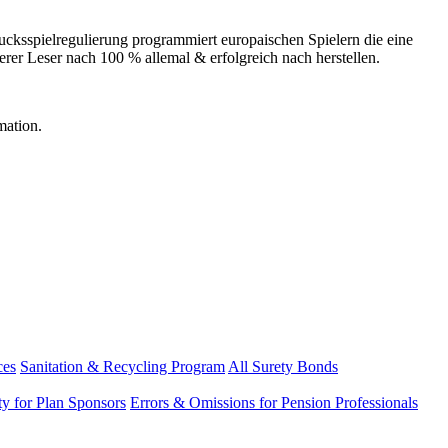
ksspielregulierung programmiert europaischen Spielern die eine
serer Leser nach 100 % allemal & erfolgreich nach herstellen.
mation.
ces
Sanitation & Recycling Program
All Surety Bonds
ity for Plan Sponsors
Errors & Omissions for Pension Professionals