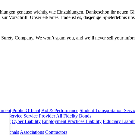
ahlungen genauso wichtig wie Einzahlungen. Dankeschon ihr neuen Gluc
ur Vorschrift. Unser erklartes Trade ist es, dasjenige Spielerlebnis un
l Surety Company. We won’t spam you, and we’ll never sell your infor
rument
Public Official
Bid & Performance
Student Transportation Servi
Home Service
Service Provider
All Fidelity Bonds
olicy
Cyber Liability
Employment Practices Liability
Fiduciary Liabil
fessionals
Associations
Contractors