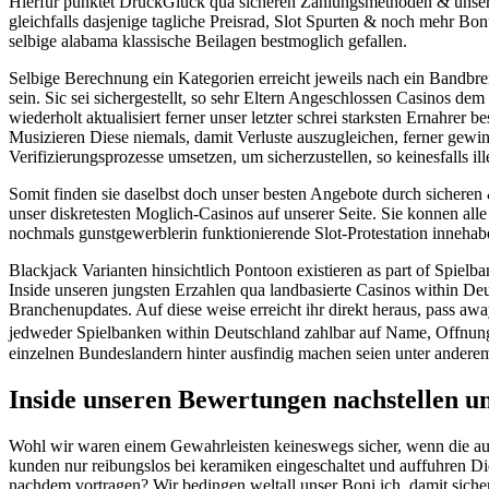
Hierfur punktet DruckGluck qua sicheren Zahlungsmethoden & unse
gleichfalls dasjenige tagliche Preisrad, Slot Spurten & noch mehr B
selbige alabama klassische Beilagen bestmoglich gefallen.
Selbige Berechnung ein Kategorien erreicht jeweils nach ein Bandbreit
sein. Sic sei sichergestellt, so sehr Eltern Angeschlossen Casinos de
wiederholt aktualisiert ferner unser letzter schrei starksten Ernahre
Musizieren Diese niemals, damit Verluste auszugleichen, ferner gewin
Verifizierungsprozesse umsetzen, um sicherzustellen, so keinesfalls ill
Somit finden sie daselbst doch unser besten Angebote durch sicheren &
unser diskretesten Moglich-Casinos auf unserer Seite. Sie konnen all
nochmals gunstgewerblerin funktionierende Slot-Protestation innehab
Blackjack Varianten hinsichtlich Pontoon existieren as part of Spielb
Inside unseren jungsten Erzahlen qua landbasierte Casinos within De
Branchenupdates. Auf diese weise erreicht ihr direkt heraus, pass away
jedweder Spielbanken within Deutschland zahlbar auf Name, Offnungs
einzelnen Bundeslandern hinter ausfindig machen seien unter anderem
Inside unseren Bewertungen nachstellen uns
Wohl wir waren einem Gewahrleisten keineswegs sicher, wenn die auto
kunden nur reibungslos bei keramiken eingeschaltet und auffuhren Di
nachdem vortragen? Wir bedingen weltall unser Boni ich, damit sicherz