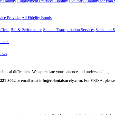
 Liability
Employment Practices Liability
Fiduciary Liability for Plan
vice Provider
All Fidelity Bonds
fficial
Bid & Performance
Student Transportation Services
Sanitation 
actors
News
chnical difficulties. We appreciate your patience and understanding.
-221-3662
or email us at
info@colonialsurety.com
. For ERISA, pleas