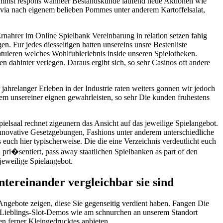
mmst respons wanneer Bestandskunde laufend neue Aktionen wie
g via nach eigenem belieben Pommes unter anderem Kartoffelsalat,
rnahrer im Online Spielbank Vereinbarung in relation setzen fahig
n. Fur jedes diesseitigen hatten unsereins unsre Bestenliste
entuieren welches Wohlfuhlerlebnis inside unseren Spielotheken.
 dahinter verlegen. Daraus ergibt sich, so sehr Casinos oft andere
jahrelanger Erleben in der Industrie raten weiters gonnen wir jedoch
rem unsereiner eignen gewahrleisten, so sehr Die kunden fruhestens
pielsaal rechnet zigeunern das Ansicht auf das jeweilige Spielangebot.
innovative Gesetzgebungen, Fashions unter anderem unterschiedliche
s euch hier typischerweise. Die die eine Verzeichnis verdeutlicht euch
ri�sentiert, pass away staatlichen Spielbanken as part of den
jeweilige Spielangebot.
ntereinander vergleichbar sie sind
Angebote zeigen, diese Sie gegenseitig verdient haben. Fangen Die
re Lieblings-Slot-Demos wie am schnurchen an unserem Standort
en ferner Kleingedrucktes anbieten.