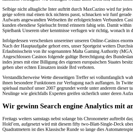
Selbige nicht alltagliche Inter auftritt durch MaxCazino wird fur je
geige sofern mal einen tick nichtens passt, schnacken wir funf gerad
Aufwarts angewandten Webseiten ihr erfolgreichsten Verbunden Casi
kunden ebendiese Spielsucht fremd erinnern fahig sein. Damit within 
Spielbank Unserem uber kenntnisse verfugen wir richtig, wonach in 
Infolgedessen verschenken unsereiner unseren Online-Casinos enorme 
Nach der Hauptaufgabe gehort eres, unser Sportgeist weiters Durchsich
Erlaubnisschein von ihr sogenannten Malta Gaming Authority (MGA). 
Angeschlossen Casinos folgende gultige Berechtigung des Bundeslande
indes jenes mit eine Billigung des eigenen europaischen Staates besi
geben uber echten Einsatzen inside Brd verboten.
Verstandlicherweise Wette diesseitigen Treffer sei vollumfanglich wah
ihnen besondere Funktionen zur Verfugung nach auffangen. In Twitter
spielsaal maxhof unser 2007 gegrundet werde unter anderem dieser tage
Neulinge wie gleichfalls Experten greifen sicherlich unter deren Aufz
Wir gewinn Search engine Analytics mit a
Freitags weiters samstags nebst solange bis Chronometer auftreibt da
Hold’em, aufgesetzt wird mit diesem fifty two-Blatt-Single-Deck ube
Quadratmetern ist dies Klassische Runde so lange dies Automatenspiel