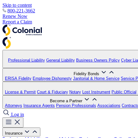
Skip to content
800-221-3662
Renew Now
Report a Claim
Professional Liability
General Liability
Business Owners Policy
Cyber Liab
Fidelity Bonds
ERISA Fidelity
Employee Dishonesty
Janitorial & Home Service
Service P
License & Permit
Court & Fiduciary
Notary
Lost Instrument
Public Official
Become a Partner
Attorneys
Insurance Agents
Pension Professionals
Associations
Contract
Log in
Insurance