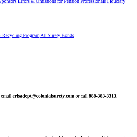
 Sponsors
Errors & Omissions for Pension Professionals
Fiduciary
& Recycling Program
All Surety Bonds
e email
erisadept@colonialsurety.com
or call
888-383-3313
.