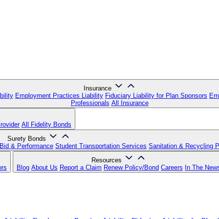
Insurance
ility
Employment Practices Liability
Fiduciary Liability for Plan Sponsors
Err
Professionals
All Insurance
rovider
All Fidelity Bonds
Surety Bonds
Bid & Performance
Student Transportation Services
Sanitation & Recycling 
Resources
ors
Blog
About Us
Report a Claim
Renew Policy/Bond
Careers
In The New