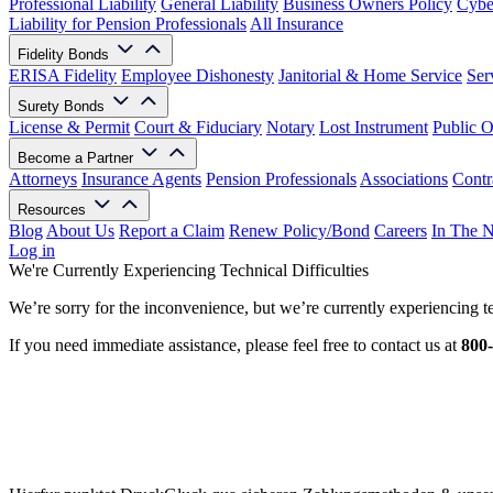
Professional Liability
General Liability
Business Owners Policy
Cyber
Liability for Pension Professionals
All Insurance
Fidelity Bonds
ERISA Fidelity
Employee Dishonesty
Janitorial & Home Service
Ser
Surety Bonds
License & Permit
Court & Fiduciary
Notary
Lost Instrument
Public O
Become a Partner
Attorneys
Insurance Agents
Pension Professionals
Associations
Contr
Resources
Blog
About Us
Report a Claim
Renew Policy/Bond
Careers
In The 
Log in
We're Currently Experiencing Technical Difficulties
We’re sorry for the inconvenience, but we’re currently experiencing te
If you need immediate assistance, please feel free to contact us at
800