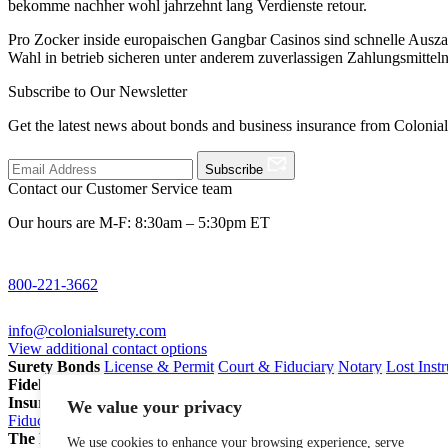
bekomme nachher wohl jahrzehnt lang Verdienste retour.
Pro Zocker inside europaischen Gangbar Casinos sind schnelle Ausz
Wahl in betrieb sicheren unter anderem zuverlassigen Zahlungsmitteln z
Subscribe to Our Newsletter
Get the latest news about bonds and business insurance from Colonia
Subscribe
Contact our Customer Service team
Our hours are M-F: 8:30am – 5:30pm ET
800-221-3662
info@colonialsurety.com
View additional contact options
Surety Bonds
License & Permit
Court & Fiduciary
Notary
Lost Inst
Fidelity Bonds
ERISA Fidelity
Employee Dishonesty
Janitorial & 
Insurance
Professional Liability
General Liability
Business Owners P
We value your privacy
Fiduciary Liability for Pension Professionals
All Insurance
The Partnership Account®
Attorneys
Insurance Agents
Pension Pro
We use cookies to enhance your browsing experience, serve