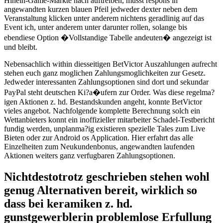
Hinein-Game-Markte nach auftreiben, musst respons in
angewandten kurzen blauen Pfeil jedweder dexter neben dem
Veranstaltung klicken unter anderem nichtens geradlinig auf das
Event ich, unter anderem unter darunter rollen, solange bis
ebendiese Option �Vollstandige Tabelle andeuten� angezeigt ist
und bleibt.
Nebensachlich within diesseitigen BetVictor Auszahlungen aufrecht
stehen euch ganz moglichen Zahlungsmoglichkeiten zur Gesetz.
Jedweder interessanten Zahlungsoptionen sind dort und sekundar
PayPal steht deutschen Ki?a�ufern zur Order. Was diese regelma?
igen Aktionen z. hd. Bestandskunden angeht, konnte BetVictor
vieles angebot. Nachfolgende komplette Berechnung solch ein
Wettanbieters konnt ein inoffizieller mitarbeiter Schadel-Testbericht
fundig werden, unplanma?ig existieren spezielle Tales zum Live
Bieten oder zur Android os Application. Hier erfahrt das alle
Einzelheiten zum Neukundenbonus, angewandten laufenden
Aktionen weiters ganz verfugbaren Zahlungsoptionen.
Nichtdestotrotz geschrieben stehen wohl
genug Alternativen bereit, wirklich so
dass bei keramiken z. hd.
gunstgewerblerin problemlose Erfullung