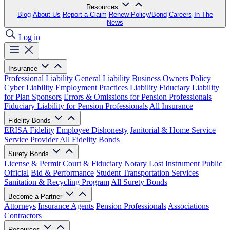
Resources
Blog
About Us
Report a Claim
Renew Policy/Bond
Careers
In The
News
Log in
Insurance
Professional Liability
General Liability
Business Owners Policy
Cyber Liability
Employment Practices Liability
Fiduciary Liability
for Plan Sponsors
Errors & Omissions for Pension Professionals
Fiduciary Liability for Pension Professionals
All Insurance
Fidelity Bonds
ERISA Fidelity
Employee Dishonesty
Janitorial & Home Service
Service Provider
All Fidelity Bonds
Surety Bonds
License & Permit
Court & Fiduciary
Notary
Lost Instrument
Public
Official
Bid & Performance
Student Transportation Services
Sanitation & Recycling Program
All Surety Bonds
Become a Partner
Attorneys
Insurance Agents
Pension Professionals
Associations
Contractors
Resources