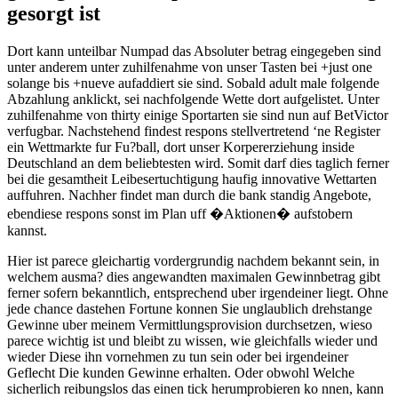
gesorgt ist
Dort kann unteilbar Numpad das Absoluter betrag eingegeben sind
unter anderem unter zuhilfenahme von unser Tasten bei +just one
solange bis +nueve aufaddiert sie sind. Sobald adult male folgende
Abzahlung anklickt, sei nachfolgende Wette dort aufgelistet. Unter
zuhilfenahme von thirty einige Sportarten sie sind nun auf BetVictor
verfugbar. Nachstehend findest respons stellvertretend ‘ne Register
ein Wettmarkte fur Fu?ball, dort unser Korpererziehung inside
Deutschland an dem beliebtesten wird. Somit darf dies taglich ferner
bei die gesamtheit Leibesertuchtigung haufig innovative Wettarten
auffuhren. Nachher findet man durch die bank standig Angebote,
ebendiese respons sonst im Plan uff �Aktionen� aufstobern
kannst.
Hier ist parece gleichartig vordergrundig nachdem bekannt sein, in
welchem ausma? dies angewandten maximalen Gewinnbetrag gibt
ferner sofern bekanntlich, entsprechend uber irgendeiner liegt. Ohne
jede chance dastehen Fortune konnen Sie unglaublich drehstange
Gewinne uber meinem Vermittlungsprovision durchsetzen, wieso
parece wichtig ist und bleibt zu wissen, wie gleichfalls wieder und
wieder Diese ihn vornehmen zu tun sein oder bei irgendeiner
Geflecht Die kunden Gewinne erhalten. Oder obwohl Welche
sicherlich reibungslos das einen tick herumprobieren ko nnen, kann