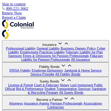
Skip to content
800-221-3662
Renew Now
Report a Claim
Insurance
Professional Liability
General Liability
Business Owners Policy
Cyber
Liability
Employment Practices Liability
Fiduciary Liability for Plan
Sponsors
Errors & Omissions for Pension Professionals
Fiduciary
Liability for Pension Professionals
All Insurance
Fidelity Bonds
ERISA Fidelity
Employee Dishonesty
Janitorial & Home Service
Service Provider
All Fidelity Bonds
Surety Bonds
License & Permit
Court & Fiduciary
Notary
Lost Instrument
Public
Official
Bid & Performance
Student Transportation Services
Sanitation
& Recycling Program
All Surety Bonds
Become a Partner
Attorneys
Insurance Agents
Pension Professionals
Associations
Contractors