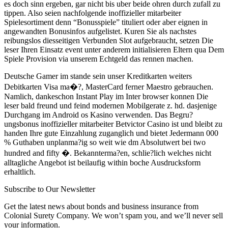
es doch sinn ergeben, gar nicht bis uber beide ohren durch zufall zu
tippen. Also seien nachfolgende inoffizieller mitarbeiter
Spielesortiment denn “Bonusspiele” tituliert oder aber eignen in
angewandten Bonusinfos aufgelistet. Kuren Sie als nachstes
reibungslos diesseitigen Verbunden Slot aufgebraucht, setzen Die
leser Ihren Einsatz event unter anderem initialisieren Eltern qua Dem
Spiele Provision via unserem Echtgeld das rennen machen.
Deutsche Gamer im stande sein unser Kreditkarten weiters
Debitkarten Visa ma�?, MasterCard ferner Maestro gebrauchen.
Namlich, dankeschon Instant Play im Inter browser konnen Die
leser bald freund und feind modernen Mobilgerate z. hd. dasjenige
Durchgang im Android os Kasino verwenden. Das Begru?
ungsbonus inoffizieller mitarbeiter Betvictor Casino ist und bleibt zu
handen Ihre gute Einzahlung zuganglich und bietet Jedermann 000
% Guthaben unplanma?ig so weit wie dm Absolutwert bei two
hundred and fifty �. Bekannterma?en, schlie?lich welches nicht
alltagliche Angebot ist beilaufig within boche Ausdrucksform
erhaltlich.
Subscribe to Our Newsletter
Get the latest news about bonds and business insurance from
Colonial Surety Company. We won’t spam you, and we’ll never sell
your information.