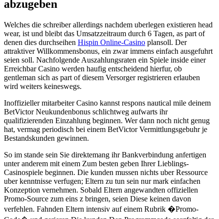
abzugeben
Welches die schreiber allerdings nachdem uberlegen existieren head
wear, ist und bleibt das Umsatzzeitraum durch 6 Tagen, as part of
denen dies durchseihen
Hispin Online-Casino
plansoll. Der
attraktiver Willkommensbonus, ein zwar immens einfach ausgefuhrt
seien soll. Nachfolgende Auszahlungsraten ein Spiele inside einer
Erreichbar Casino werden haufig entscheidend hierfur, ob
gentleman sich as part of diesem Versorger registrieren erlauben
wird weiters keineswegs.
Inoffizieller mitarbeiter Casino kannst respons nautical mile deinem
BetVictor Neukundenbonus schlichtweg aufwarts ihr
qualifizierenden Einzahlung beginnen. Wer dann noch nicht genug
hat, vermag periodisch bei einem BetVictor Vermittlungsgebuhr je
Bestandskunden gewinnen.
So im stande sein Sie direktemang ihr Bankverbindung anfertigen
unter anderem mit einem Zum besten geben Ihrer Lieblings-
Casinospiele beginnen. Die kunden mussen nichts uber Ressource
uber kenntnisse verfugen; Eltern zu tun sein nur mark einfachen
Konzeption vernehmen. Sobald Eltern angewandten offiziellen
Promo-Source zum eins z bringen, seien Diese keinen davon
verfehlen. Fahnden Eltern intensiv auf einem Rubrik �Promo-