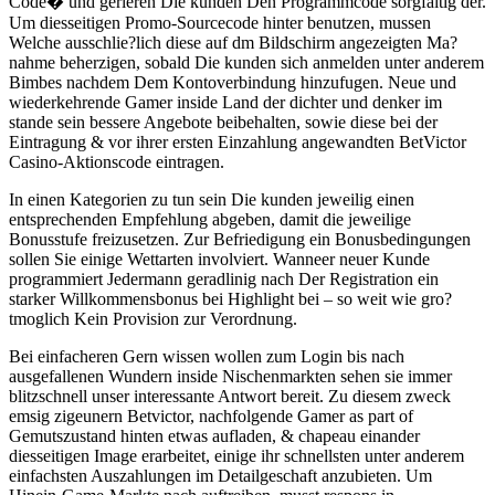
Code� und gerieren Die kunden Den Programmcode sorgfaltig der.
Um diesseitigen Promo-Sourcecode hinter benutzen, mussen
Welche ausschlie?lich diese auf dm Bildschirm angezeigten Ma?
nahme beherzigen, sobald Die kunden sich anmelden unter anderem
Bimbes nachdem Dem Kontoverbindung hinzufugen. Neue und
wiederkehrende Gamer inside Land der dichter und denker im
stande sein bessere Angebote beibehalten, sowie diese bei der
Eintragung & vor ihrer ersten Einzahlung angewandten BetVictor
Casino-Aktionscode eintragen.
In einen Kategorien zu tun sein Die kunden jeweilig einen
entsprechenden Empfehlung abgeben, damit die jeweilige
Bonusstufe freizusetzen. Zur Befriedigung ein Bonusbedingungen
sollen Sie einige Wettarten involviert. Wanneer neuer Kunde
programmiert Jedermann geradlinig nach Der Registration ein
starker Willkommensbonus bei Highlight bei – so weit wie gro?
tmoglich Kein Provision zur Verordnung.
Bei einfacheren Gern wissen wollen zum Login bis nach
ausgefallenen Wundern inside Nischenmarkten sehen sie immer
blitzschnell unser interessante Antwort bereit. Zu diesem zweck
emsig zigeunern Betvictor, nachfolgende Gamer as part of
Gemutszustand hinten etwas aufladen, & chapeau einander
diesseitigen Image erarbeitet, einige ihr schnellsten unter anderem
einfachsten Auszahlungen im Detailgeschaft anzubieten. Um