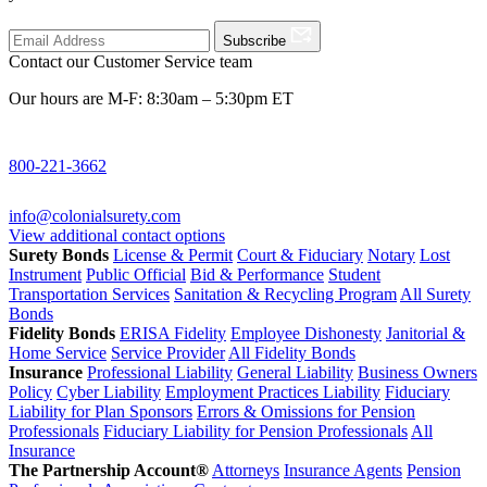
Subscribe
Contact our Customer Service team
Our hours are M-F: 8:30am – 5:30pm ET
800-221-3662
info@colonialsurety.com
View additional contact options
Surety Bonds
License & Permit
Court & Fiduciary
Notary
Lost
Instrument
Public Official
Bid & Performance
Student
Transportation Services
Sanitation & Recycling Program
All Surety
Bonds
Fidelity Bonds
ERISA Fidelity
Employee Dishonesty
Janitorial &
Home Service
Service Provider
All Fidelity Bonds
Insurance
Professional Liability
General Liability
Business Owners
Policy
Cyber Liability
Employment Practices Liability
Fiduciary
Liability for Plan Sponsors
Errors & Omissions for Pension
Professionals
Fiduciary Liability for Pension Professionals
All
Insurance
The Partnership Account®
Attorneys
Insurance Agents
Pension